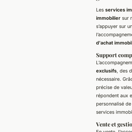
Les
services im
immobilier
sur 
s’appuyer sur u
l’accompagnemen
d'achat immobil
Support compl
L’accompagneme
exclusifs
, des 
nécessaire. Grâc
précise de valeu
répondent aux e
personnalisé de 
services immobil
Vente et gesti
En vente, l’acc