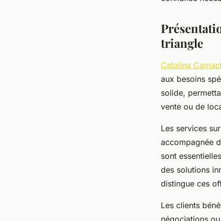
Ali
•
3 septembre 2025
•
4 min de lecture
Présentati
triangle
Catalina Camac
aux besoins spéc
solide, permetta
vente ou de loca
Les services sur
accompagnée d’u
sont essentielle
des solutions in
distingue ces of
Les clients béné
négociations ou