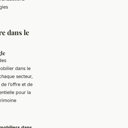
gies
re dans le
gle
des
bilier dans le
chaque secteur,
de l’offre et de
ntielle pour la
trimoine
mobiliers dans