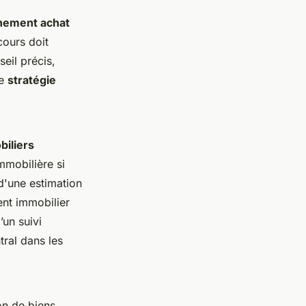
ement achat
cours doit
seil précis,
ne
stratégie
biliers
mmobilière si
d'une estimation
ent immobilier
un suivi
tral dans les
on de biens