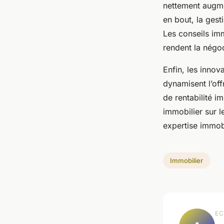
nettement augme
en bout, la gest
Les conseils imm
rendent la négoc
Enfin, les inno
dynamisent l’offr
de rentabilité i
immobilier sur l
expertise immobi
Immobilier
EC