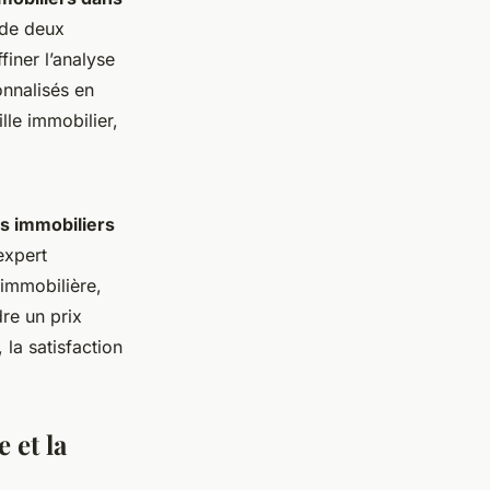
 de deux
finer l’analyse
onnalisés en
ille immobilier,
ns immobiliers
expert
 immobilière,
dre un prix
 la satisfaction
 et la