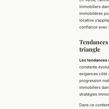
immobiliers dans
immobilières pou
locative s’appli
confiance avec l
Tendances 
triangle
Les tendances d
constante évolut
exigences côté 
progression maît
immobiliers dans
stratégies immob
Dans ce contex