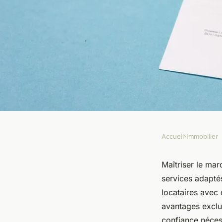
Accueil
›
Immobilier
IMMOBILIER
Services immobilier
Maîtriser le mar
services adapté
exceller dans le tria
locataires avec 
avantages exclus
confiance nécess