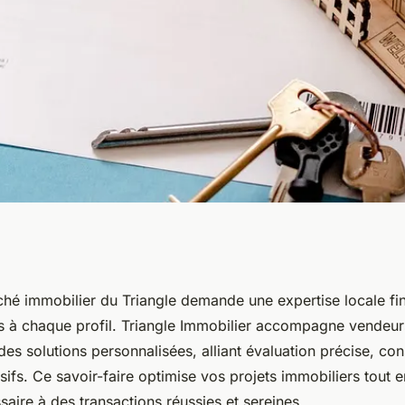
s sur mesure :
ché immobilier du Triangle demande une expertise locale fi
s à chaque profil. Triangle Immobilier accompagne vendeurs
ngle
des solutions personnalisées, alliant évaluation précise, con
ifs. Ce savoir-faire optimise vos projets immobiliers tout e
aire à des transactions réussies et sereines.