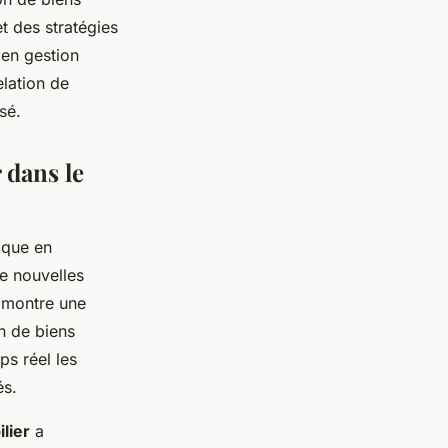
t des stratégies
 en gestion
elation de
sé.
 dans le
ique en
de nouvelles
x montre une
n de biens
ps réel les
és.
lier
a