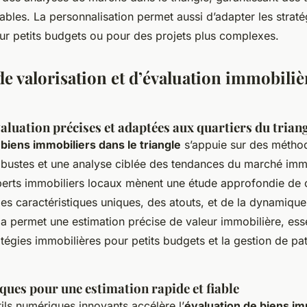
tables. La personnalisation permet aussi d’adapter les straté
ur petits budgets ou pour des projets plus complexes.
de valorisation et d’évaluation immobiliè
luation précises et adaptées aux quartiers du trian
biens immobiliers dans le triangle
s’appuie sur des métho
bustes et une analyse ciblée des tendances du marché immo
xperts immobiliers locaux mènent une étude approfondie de 
s caractéristiques uniques, des atouts, et de la dynamique 
 permet une estimation précise de valeur immobilière, esse
atégies immobilières pour petits budgets et la gestion de pa
ques pour une estimation rapide et fiable
utils numériques innovants accélère l’
évaluation de biens im