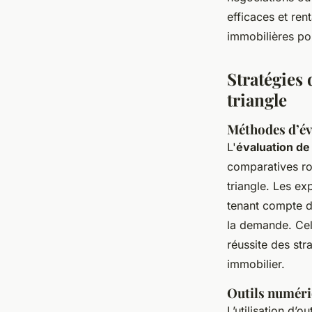
efficaces et ren
immobilières po
Stratégies 
triangle
Méthodes d’éva
L'
évaluation de 
comparatives ro
triangle. Les e
tenant compte de
la demande. Cela
réussite des str
immobilier.
Outils numéri
L’utilisation d’o