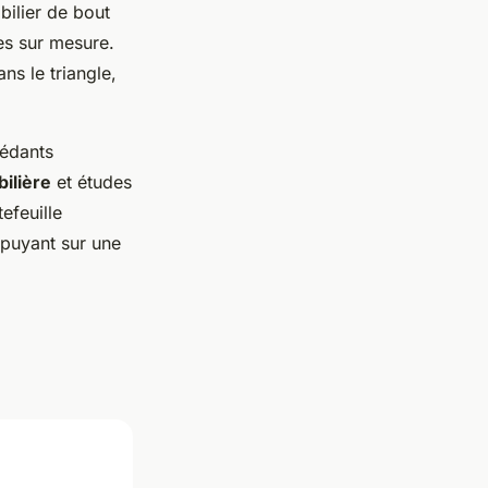
ilier de bout
les sur mesure.
ns le triangle,
.
cédants
ilière
et études
efeuille
ppuyant sur une