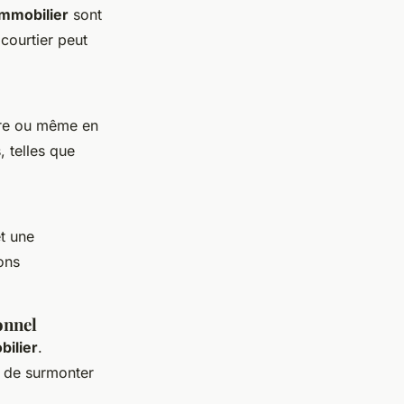
immobilier
sont
courtier peut
ère ou même en
, telles que
t une
ons
onnel
bilier
.
t de surmonter