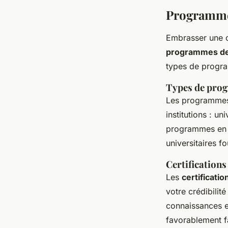
Programmes
Embrasser une c
programmes de
types de progra
Types de pro
Les programmes
institutions : u
programmes en li
universitaires f
Certification
Les
certificati
votre crédibilit
connaissances e
favorablement f