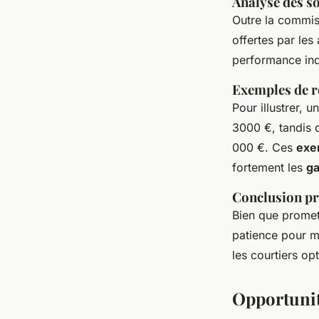
Analyse des s
Outre la commiss
offertes par le
performance indi
Exemples de 
Pour illustrer,
3000 €, tandis 
000 €. Ces
exe
fortement les
ga
Conclusion pr
Bien que promett
patience pour m
les courtiers op
Opportunit