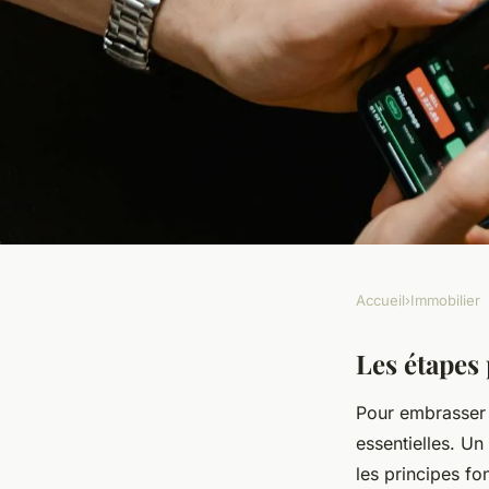
Accueil
›
Immobilier
IMMOBILIER
Construisez Votre A
Les étapes
Pour embrasser 
Carrière Réussie en
essentielles. Un
les principes 