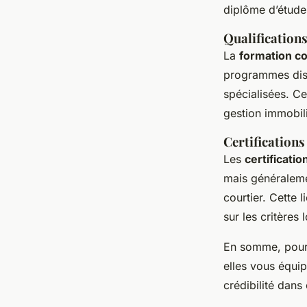
Immobilier
diplôme d’étude
Qualifications
Ali
•
22 avril 2025
•
7 min de lecture
La
formation co
programmes dispo
spécialisées. C
gestion immobiliè
Certifications 
Les
certificati
mais généraleme
courtier. Cette 
sur les critères
En somme, pou
elles vous équi
crédibilité dans