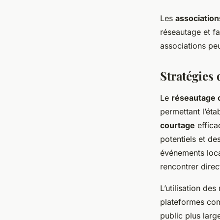
Les
association
réseautage et f
associations peu
Stratégies 
Le
réseautage c
permettant l’éta
courtage
effica
potentiels et de
événements loca
rencontrer direc
L’utilisation de
plateformes com
public plus lar