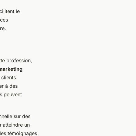
ilitent le
 ces
re.
te profession,
 marketing
clients
er à des
rs peuvent
nnelle sur des
 atteindre un
 des témoignages