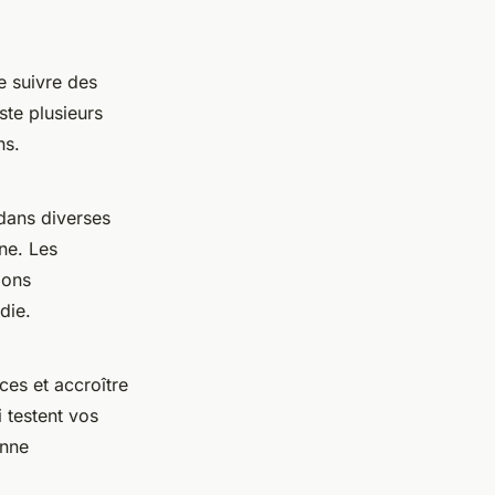
e suivre des
xiste plusieurs
ns.
dans diverses
gne. Les
ions
die.
ces et accroître
 testent vos
onne