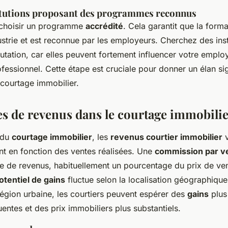
titutions proposant des programmes reconnus
de choisir un programme
accrédité
. Cela garantit que la form
strie et est reconnue par les employeurs. Cherchez des inst
tation, car elles peuvent fortement influencer votre employa
fessionnel. Cette étape est cruciale pour donner un élan sign
 courtage immobilier.
es de revenus dans le courtage immobili
 du
courtage immobilier
, les
revenus courtier immobilier
v
t en fonction des ventes réalisées. Une
commission par v
ce de revenus, habituellement un pourcentage du prix de ven
otentiel de gains
fluctue selon la localisation géographique
région urbaine, les courtiers peuvent espérer des
gains
plus
entes et des prix immobiliers plus substantiels.